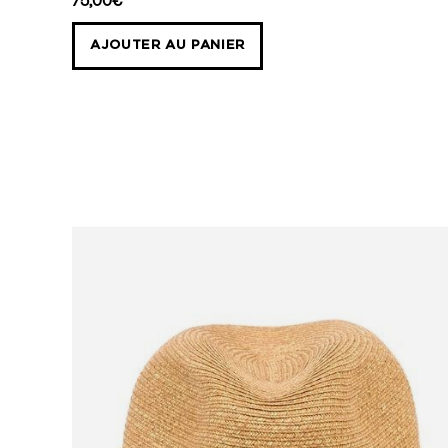
75,00€
à
AJOUTER AU PANIER
décanter
TOPOGRAPHIC
Mont
Blanc