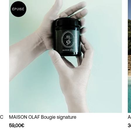
ÉPUISÉ
MAISON
IC
MAISON OLAF Bougie signature
A
OLAF
59,00€
3
Bougie