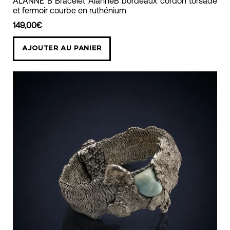
ALANNE B Bracelet AlanneB bordeaux cordon torsadé
et fermoir courbe en ruthénium
cordon
torsadé
149,00€
bordeaux
AJOUTER AU PANIER
fermoir
courbe
alanne
b