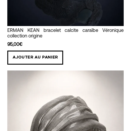
ERMAN
ERMAN KEAN bracelet calcite caraïbe Véronique
collection origine
KEAN
bracelet
95,00€
calcite
AJOUTER AU PANIER
caraïbe
Véronique
collection
origine