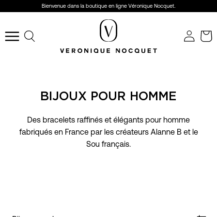
Aller
Bienvenue dans la boutique en ligne Véronique Nocquet.
au
r
contenu
Ouvrir
le
menu
de
navigation
BIJOUX POUR HOMME
Des bracelets raffinés et élégants pour homme
fabriqués en France par les créateurs Alanne B et le
Sou français.