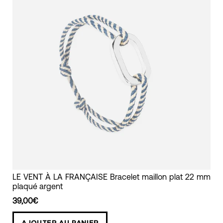
16mm
plaqué
or
LE
LE VENT À LA FRANÇAISE Bracelet maillon plat 22 mm
plaqué argent
VENT
À
39,00€
LA