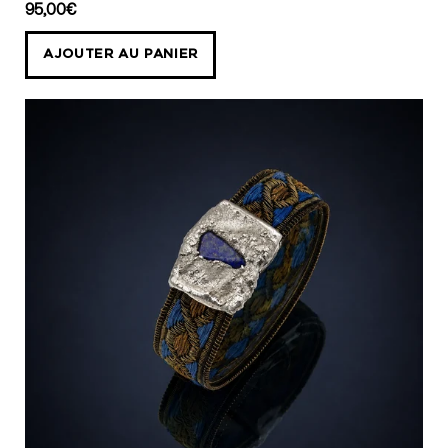
bracelet
95,00€
howlite
AJOUTER AU PANIER
turquoise
collection
empreinte