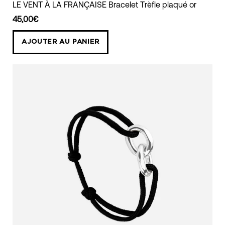
LE
LE VENT À LA FRANÇAISE Bracelet Trèfle plaqué or
VENT
45,00€
À
LA
AJOUTER AU PANIER
FRANÇAISE
Bracelet
Trèfle
plaqué
or