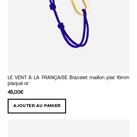
LE
LE VENT À LA FRANÇAISE Bracelet maillon plat 16mm
plaqué or
VENT
À
45,00€
LA
AJOUTER AU PANIER
FRANÇAISE
Bracelet
maillon
plat