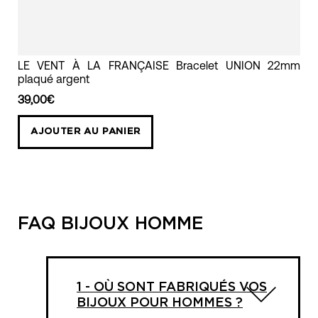
LE
LE VENT À LA FRANÇAISE Bracelet UNION 22mm
plaqué argent
VENT
À
39,00€
LA
AJOUTER AU PANIER
FRANÇAISE
Bracelet
UNION
22mm
plaqué
FAQ BIJOUX HOMME
argent
1 - OÙ SONT FABRIQUÉS VOS
BIJOUX POUR HOMMES ?