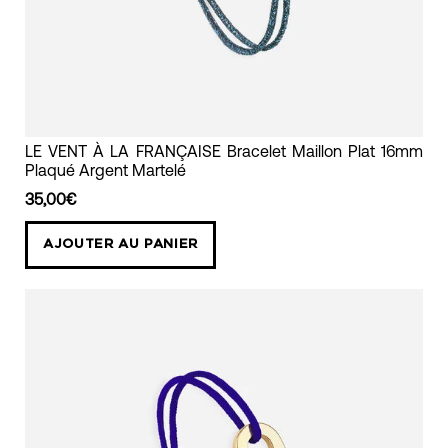
de
la
France
le
sou
francais
LE
LE VENT À LA FRANÇAISE Bracelet Maillon Plat 16mm
Plaqué Argent Martelé
VENT
À
35,00€
LA
AJOUTER AU PANIER
FRANÇAISE
Bracelet
Maillon
Plat
16mm
Plaqué
Argent
Martelé