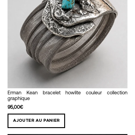
Erman
Erman Kean bracelet howlite couleur collection
graphique
Kean
bracelet
95,00€
howlite
AJOUTER AU PANIER
couleur
collection