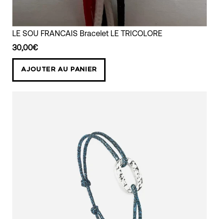
bracelet
LE SOU FRANCAIS Bracelet LE TRICOLORE
one
30,00€
piece
monnaie
AJOUTER AU PANIER
trouée
de
10
centimes
de
franc
cordon
bleu
blanc
rouge
aux
couleurs