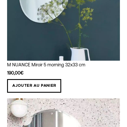
Miroir
M NUANCE Miroir 5 morning 32x33 cm
morning
190,00€
32x33
cm
AJOUTER AU PANIER