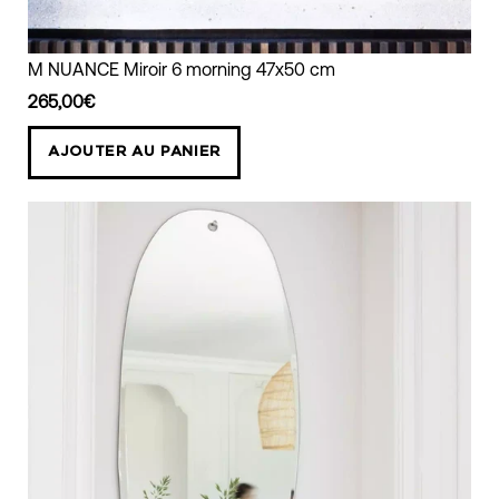
Miroir
M NUANCE Miroir 6 morning 47x50 cm
morning
265,00€
47x50
cm
AJOUTER AU PANIER