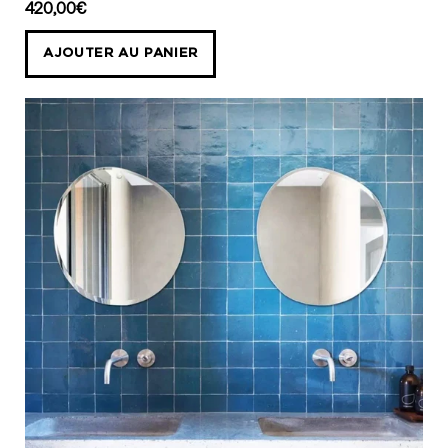
morning
420,00€
50x66
cm
AJOUTER AU PANIER