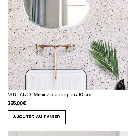
Miroir
M NUANCE Miroir 7 morning 55x40 cm
morning
265,00€
55x40
cm
AJOUTER AU PANIER