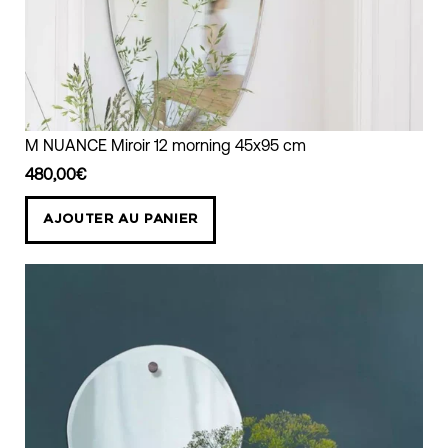
Miroir
M NUANCE Miroir 12 morning 45x95 cm
morning
480,00€
45x95
cm
AJOUTER AU PANIER