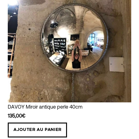
miroir
DAVOY Miroir antique perle 40cm
perle
135,00€
antique
25
AJOUTER AU PANIER
cm