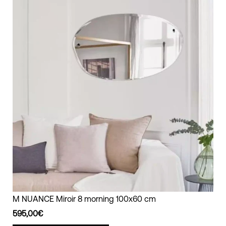
Miroir
M NUANCE Miroir 8 morning 100x60 cm
morning
595,00€
100x60