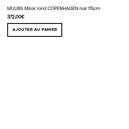
MUUBS
MUUBS Miroir rond COPENHAGEN noir 115cm
Miroir
372,00€
rond
COPENHAGEN
AJOUTER AU PANIER
noir
115cm