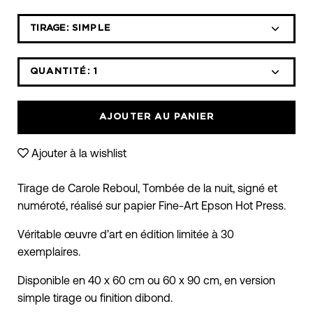
liste
déroulante
TIRAGE:
SIMPLE
des
variantes
QUANTITÉ:
1
Icône
Icône
moins
plus
AJOUTER AU PANIER
Ajouter à la wishlist
Tirage de Carole Reboul, Tombée de la nuit, signé et
numéroté, réalisé sur papier Fine-Art Epson Hot Press.
Véritable œuvre d’art en édition limitée à 30
exemplaires.
Disponible en 40 x 60 cm ou 60 x 90 cm, en version
simple tirage ou finition dibond.