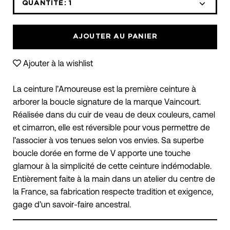
déroulante
QUANTITÉ:
1
Icône
Icône
des
moins
plus
variantes
AJOUTER AU PANIER
Ajouter à la wishlist
La ceinture l’Amoureuse est la première ceinture à
arborer la boucle signature de la marque Vaincourt.
Réalisée dans du cuir de veau de deux couleurs, camel
et cimarron, elle est réversible pour vous permettre de
l’associer à vos tenues selon vos envies. Sa superbe
boucle dorée en forme de V apporte une touche
glamour à la simplicité de cette ceinture indémodable.
Entièrement faite à la main dans un atelier du centre de
la France, sa fabrication respecte tradition et exigence,
gage d’un savoir-faire ancestral.