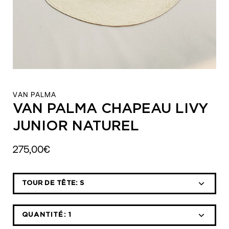
VAN PALMA
VAN PALMA CHAPEAU LIVY
JUNIOR NATUREL
275,00€
Sélectionnez
TOUR DE TÊTE:
S
la
liste
déroulante
QUANTITÉ:
1
Icône
Icône