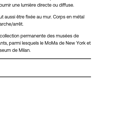
ournir une lumière directe ou diffuse.
t aussi être fixée au mur.
Corps en métal
arche/arrêt.
 la collection permanente des musées de
ants, parmi lesquels le MoMa de New York et
useum de Milan.
NDEZ-VOUS À DISTANCE