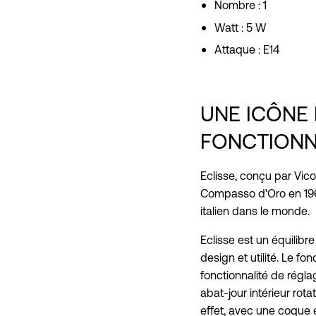
Nombre :
1
Watt :
5 W
Attaque :
E14
UNE ICÔNE 
FONCTIONN
Eclisse, conçu par Vico
Compasso d'Oro en 196
italien dans le monde.
Eclisse est un équilibr
design et utilité.
Le fon
fonctionnalité de régla
abat-jour intérieur rota
effet, avec une coque e