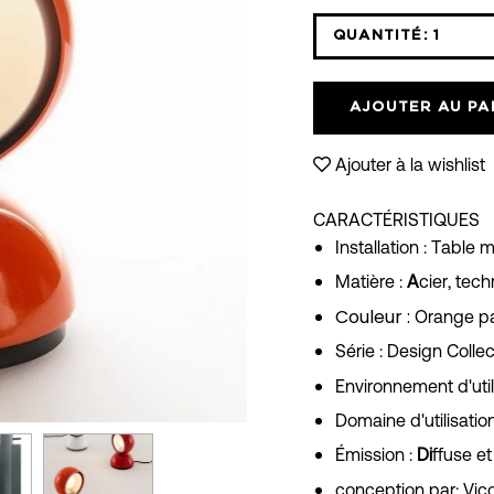
QUANTITÉ:
1
Icône
moins
AJOUTER AU PA
Ajouter à la wishlist
CARACTÉRISTIQUES
Installation :
Table m
Matière :
A
cier, tec
Couleur :
Orange pa
Série :
Design Collec
Environnement d'utili
Domaine d'utilisation
Émission :
Di
ffuse et
conception par:
Vico