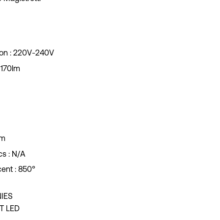
on :
220V-240V
170lm
cm
s :
N/A
ent :
850°
IES
T LED