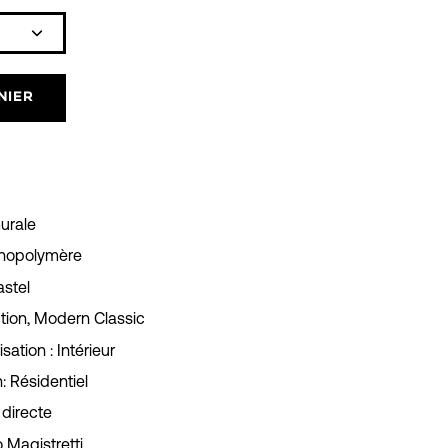
Icône
plus
NIER
urale
hnopolymère
stel
tion,
Modern Classic
sation :
I
ntérieur
:
Résidentiel
 directe
 Magistretti