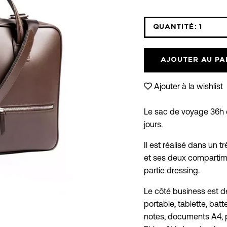
QUANTITÉ:
1
Icône
moins
AJOUTER AU PA
Ajouter à la wishlist
Le sac de voyage 36h 
jours.
Il est réalisé dans un t
et ses deux compartim
partie dressing.
Le côté business est dé
portable, tablette, bat
notes, documents A4, 