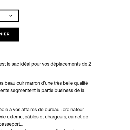
Icône
plus
NIER
est le sac idéal pour vos déplacements de 2
rès beau cuir marron d’une très belle qualité
ents segmentent la partie business de la
dié à vos affaires de bureau : ordinateur
terie externe, câbles et chargeurs, carnet de
passeport…