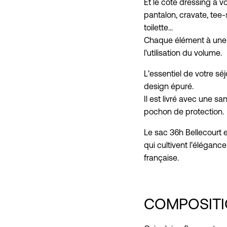
Et le côté dressing à v
pantalon, cravate, tee-
toilette...
Chaque élément à une 
l'utilisation du volume.
L’essentiel de votre sé
design épuré.
Il est livré avec une s
pochon de protection.
Le sac 36h Bellecourt
qui cultivent l’élégance
française.
COMPOSIT