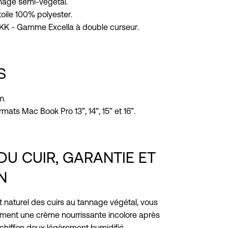
nnage semi-végétal.
toile 100% polyester.
YKK - Gamme Excella à double curseur.
S
m.
mats Mac Book Pro 13”, 14”, 15” et 16”.
DU CUIR, GARANTIE ET
N
t naturel des cuirs au tannage végétal, vous
ement une crème nourrissante incolore après
 chiffon doux légèrement humidifié.