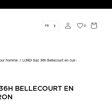
FR
0
pour homme
/
LUNDI Sac 36h Bellecourt en cuir-
 36H BELLECOURT EN
RON