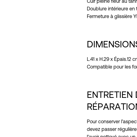
Cuir pleine fleur au ta
Doublure intérieure en 
Fermeture à glissière 
DIMENSION
L.41 x H.29 x Épais.12 c
Compatible pour les for
ENTRETIEN 
RÉPARATIO
Pour conserver l’aspec
devez passer régulièr
l’avoir nettoyé avec un