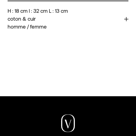
H : 18 cm l : 32 cm L : 13 cm
coton & cuir
homme / femme