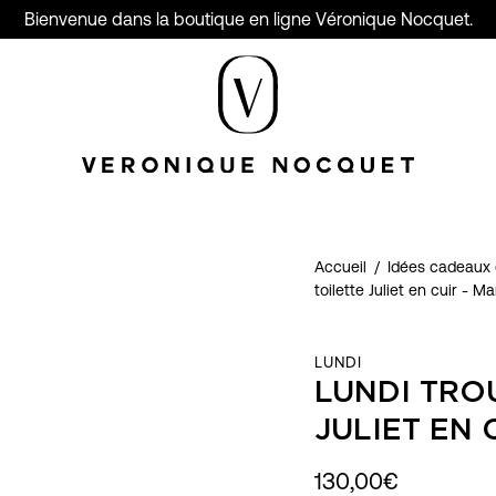
Bienvenue dans la boutique en ligne Véronique Nocquet.
Accueil
/
Idées cadeaux 
toilette Juliet en cuir - M
LUNDI
LUNDI TRO
JULIET EN 
130,00€