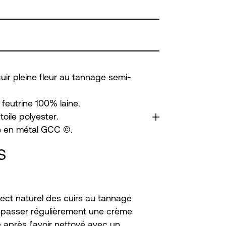
cuir pleine fleur au tannage semi-
 feutrine 100% laine.
toile polyester.
re en métal GCC ©.
S
ect naturel des cuirs au tannage
 passer régulièrement une crème
e après l’avoir nettoyé avec un