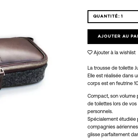
QUANTITÉ:
1
Icône
moins
AJOUTER AU PA
Ajouter à la wishlist
La trousse de toilette Ju
Elle est réalisée dans 
corps est en feutrine 1
Compact, son volume pe
de toilettes lors de v
personnels.
Spécialement étudiée p
compagnies aériennes q
glisse parfaitement dan