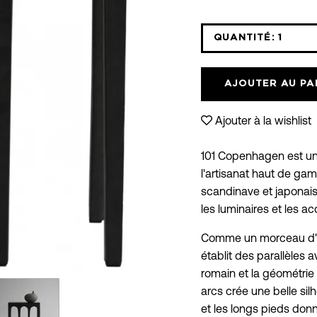
QUANTITÉ:
1
Icône
moins
AJOUTER AU PA
Ajouter à la wishlist
101 Copenhagen est un
l'artisanat haut de ga
scandinave et japonais
les luminaires et les a
Comme un morceau d'ar
établit des parallèles
romain et la géométrie 
arcs crée une belle si
et les longs pieds donn