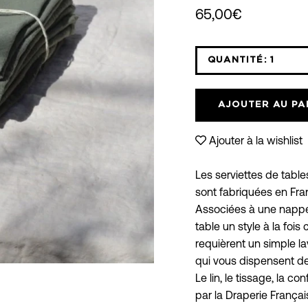
65,00€
QUANTITÉ:
1
Icône
moins
AJOUTER AU PA
Ajouter à la wishlist
Les serviettes de table
sont fabriquées en Fra
Associées à une nappe 
table un style à la fois 
requièrent un simple la
qui vous dispensent d
Le lin, le tissage, la co
par la Draperie Français