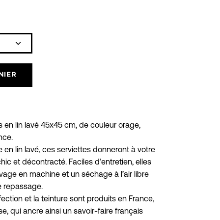
Icône
plus
NIER
s en lin lavé 45x45 cm, de couleur orage,
nce.
en lin lavé, ces serviettes donneront à votre
chic et décontracté. Faciles d’entretien, elles
vage en machine et un séchage à l’air libre
e repassage.
nfection et la teinture sont produits en France,
e, qui ancre ainsi un savoir-faire français