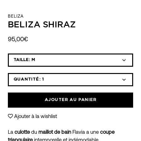
BELIZA
BELIZA SHIRAZ
95,00€
Sélectionnez
TAILLE:
M
la
liste
déroulante
QUANTITÉ:
1
Icône
Icône
des
moins
plus
variantes
AJOUTER AU PANIER
Ajouter à la wishlist
La
culotte
du
maillot de bain
Flavia a une
coupe
triangulaire
intemporelle et indémodable.