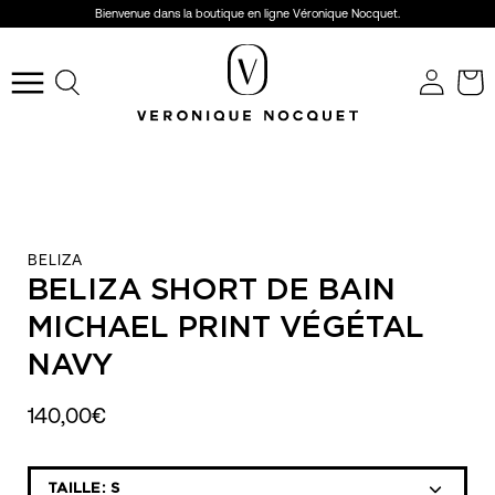
Aller
Bienvenue dans la boutique en ligne Véronique Nocquet.
au
r
contenu
Ouvrir
le
menu
de
navigation
BELIZA
BELIZA SHORT DE BAIN
MICHAEL PRINT VÉGÉTAL
NAVY
140,00€
Sélectionnez
TAILLE:
S