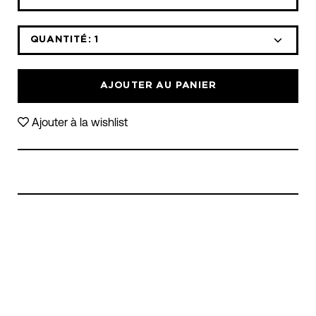
la
liste
déroulante
QUANTITÉ:
1
Icône
Icône
des
moins
plus
variantes
AJOUTER AU PANIER
Ajouter à la wishlist