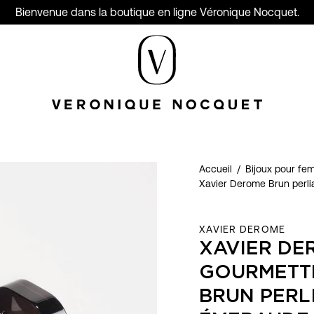
Bienvenue dans la boutique en ligne Véronique Nocquet.
Accueil
/
Bijoux pour f
Xavier Derome Brun perl
XAVIER DEROME
XAVIER DE
GOURMETT
BRUN PERL