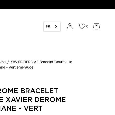
FR
0
emme
/
XAVIER DEROME Bracelet Gourmette
iane - Vert émeraude
ROME BRACELET
E XAVIER DEROME
IANE - VERT