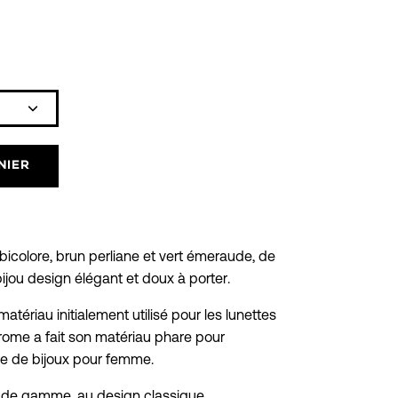
Icône
plus
NIER
bicolore, brun perliane et vert émeraude, de
ijou design élégant et doux à porter.
atériau initialement utilisé pour les lunettes
rome a fait son matériau phare pour
 de bijoux pour femme.
ut de gamme, au design classique,