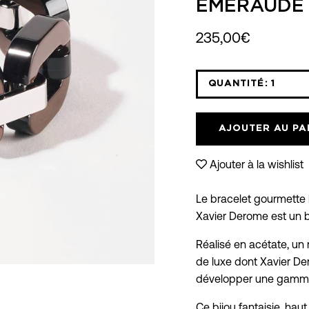
ÉMERAUDE
235,00€
QUANTITÉ:
1
Icône
moins
AJOUTER AU PA
Ajouter à la wishlist
Le bracelet gourmette 
Xavier Derome est un b
Réalisé en acétate, un m
de luxe dont Xavier De
développer une gamme
Ce bijou fantaisie, ha