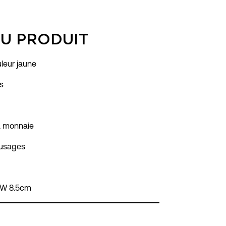
DU PRODUIT
uleur jaune
s
a monnaie
-usages
x W 8.5cm