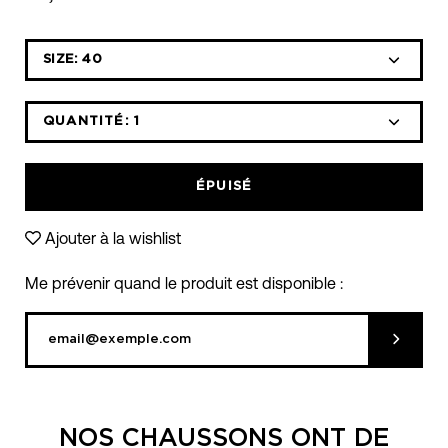
Sélectionnez
SIZE:
40
la
liste
déroulante
QUANTITÉ:
1
Icône
Icône
des
moins
plus
variantes
ÉPUISÉ
Ajouter à la wishlist
Me prévenir quand le produit est disponible :
Soumett
NOS CHAUSSONS ONT DE