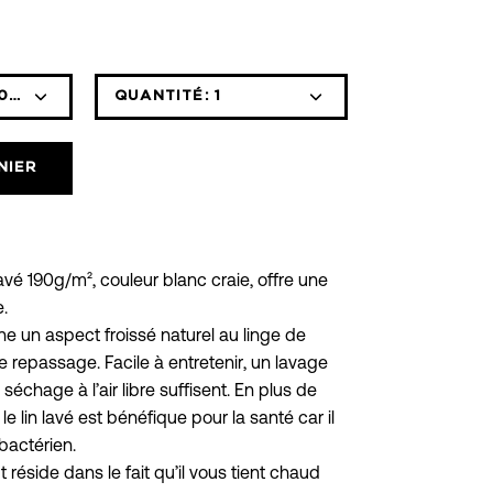
00 CM
QUANTITÉ:
1
Icône
Icône
moins
plus
NIER
avé 190g/m², couleur blanc craie, offre une
.
e un aspect froissé naturel au linge de
 repassage. Facile à entretenir, un lavage
échage à l’air libre suffisent. En plus de
e lin lavé est bénéfique pour la santé car il
ibactérien.
 réside dans le fait qu’il vous tient chaud