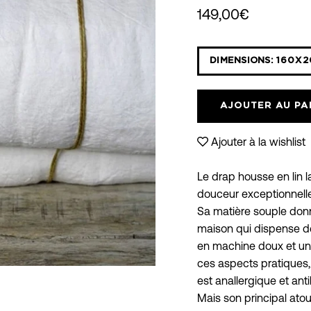
149,00€
Sélectionnez
DIMENSIONS:
160X2
la
liste
déroulante
AJOUTER AU PA
des
variantes
Ajouter à la wishlist
Le drap housse en lin l
douceur exceptionnelle
Sa matière souple donn
maison qui dispense de
en machine doux et un s
ces aspects pratiques, l
est anallergique et ant
Mais son principal atout