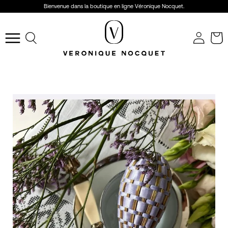
Aller
Bienvenue dans la boutique en ligne Véronique Nocquet.
au
r
contenu
Ouvrir
le
menu
de
navigation