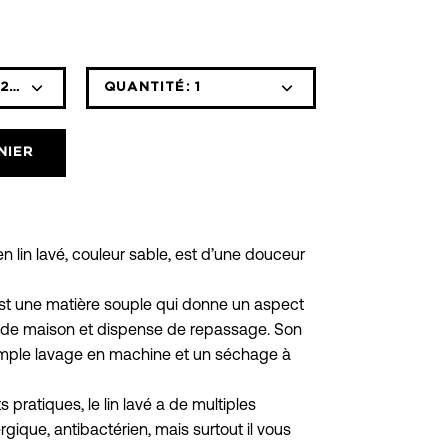
20 CM
QUANTITÉ:
1
Icône
Icône
moins
plus
NIER
 lin lavé, couleur sable, est d’une douceur
 est une matière souple qui donne un aspect
ge de maison et dispense de repassage. Son
simple lavage en machine et un séchage à
pratiques, le lin lavé a de multiples
ergique, antibactérien, mais surtout il vous