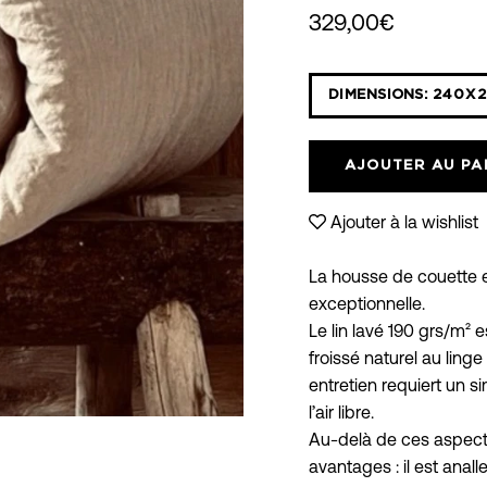
329,00€
Sélectionnez
DIMENSIONS:
240X2
la
liste
déroulante
AJOUTER AU PA
des
variantes
Ajouter à la wishlist
La housse de couette en
exceptionnelle.
Le lin lavé 190 grs/m²
froissé naturel au lin
entretien requiert un 
l’air libre.
Au-delà de ces aspects 
avantages : il est anall