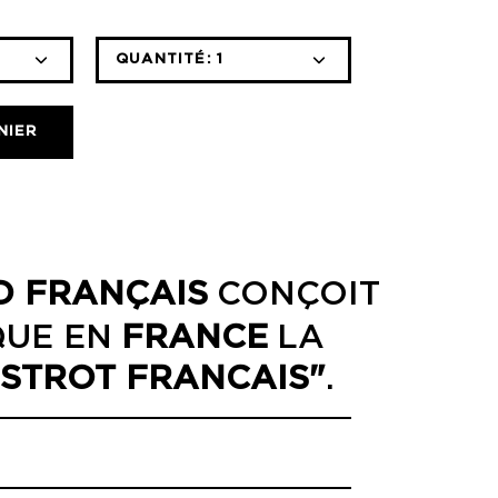
QUANTITÉ:
1
Icône
Icône
moins
plus
NIER
D
FRANÇAIS
CONÇOIT
QUE EN
FRANCE
LA
ISTROT FRANCAIS"
.
NDEZ-VOUS À DISTANCE