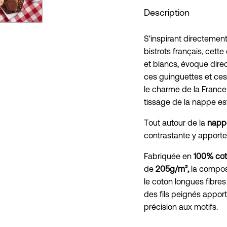
Description
S'inspirant directement
bistrots français, cett
et blancs, évoque direc
ces guinguettes et ces
le charme de la France
tissage de la nappe est
Tout autour de la
napp
contrastante y apport
Fabriquée en
100% coto
de
205g/m²,
la composi
le coton longues fibres 
des fils peignés apport
précision aux motifs.