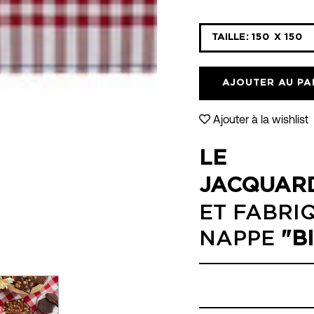
Sélectionnez
TAILLE:
150 X 150
la
liste
déroulante
AJOUTER AU PA
des
variantes
Ajouter à la wishlist
LE
JACQUAR
ET FABRI
NAPPE
"B
RE