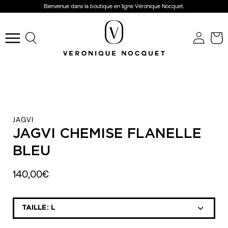
Aller
Bienvenue dans la boutique en ligne Véronique Nocquet.
au
r
contenu
Ouvrir
le
menu
de
navigation
JAGVI
JAGVI CHEMISE FLANELLE
BLEU
140,00€
Sélectionnez
TAILLE:
L
la