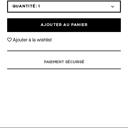
liste
déroulante
QUANTITÉ:
1
Icône
Icône
des
moins
plus
variantes
AJOUTER AU PANIER
Ajouter à la wishlist
PAIEMENT SÉCURISÉ