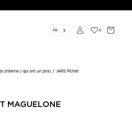
FR
0
s (interne / qui ont un prix)
/
JARS Pichet
ET MAGUELONE