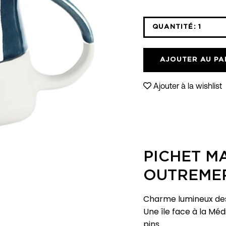
QUANTITÉ:
1
Icône
moins
AJOUTER AU PA
Ajouter à la wishlist
PICHET M
OUTREME
Charme lumineux de
Une île face à la Mé
pins.