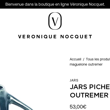
Bienvenue dans la boutique en ligne Véronique Nocquet.
Accueil
/
Tous les produit
maguelone outremer
JARS
JARS PICH
OUTREMER
53,00€