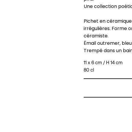
Une collection poéti
Pichet en céramique 
irrégulières. Forme o
céramiste.
Émail outremer, bleu 
Trempé dans un bain
11 x 6 cm / H 14 cm
80 cl