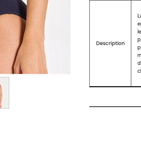
L
e
l
p
Description
p
m
d
c