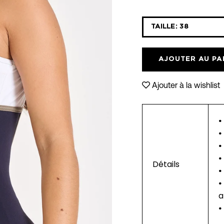
Sélectionnez
TAILLE:
38
la
liste
déroulante
AJOUTER AU PA
des
variantes
Ajouter à la wishlist
•
•
•
•
Détails
•
•
a
•