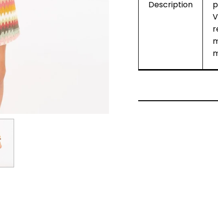
Description
p
V
r
m
m