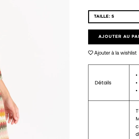
Sélectionnez
TAILLE:
S
la
liste
déroulante
AJOUTER AU PA
des
variantes
Ajouter à la wishlist
•
Détails
•
•
T
M
c
d