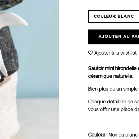
Sélectionnez
COULEUR:
BLANC
la
liste
déroulante
AJOUTER AU PA
des
variantes
Ajouter à la wishlist
Sautoir mini hirondelle
céramique naturelle.
Bien plus qu'un simpl
Chaque détail de ce s
vous offrir une pièce d
Couleur
: Noir ou blanc