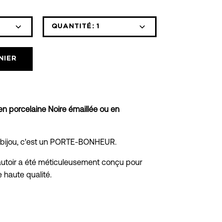
QUANTITÉ:
1
Icône
Icône
moins
plus
NIER
 en porcelaine Noire émaillée ou en
e bijou, c'est un PORTE-BONHEUR.
autoir a été méticuleusement conçu pour
e haute qualité.