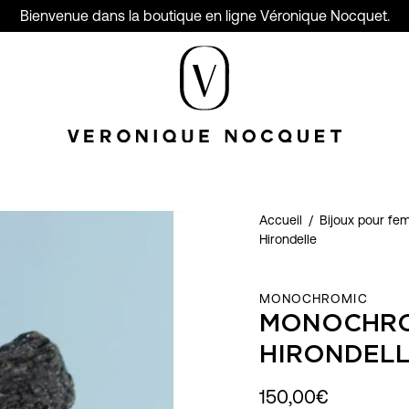
Bienvenue dans la boutique en ligne Véronique Nocquet.
Accueil
/
Bijoux pour f
Hirondelle
MONOCHROMIC
MONOCHROM
HIRONDEL
150,00€