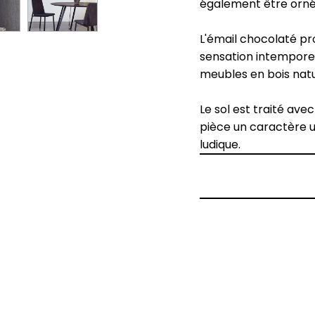
également être ornés
L'émail chocolaté p
sensation intemporell
meubles en bois natu
Le sol est traité av
pièce un caractère un
ludique.