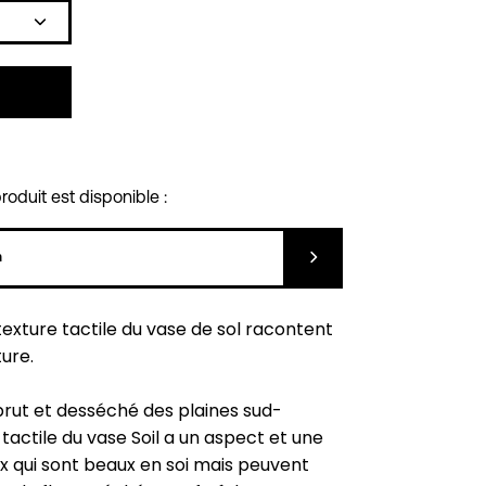
Icône
plus
oduit est disponible :
Soumettre
 texture tactile du vase de sol racontent
ture.
rut et desséché des plaines sud-
 tactile du vase Soil a un aspect et une
x qui sont beaux en soi mais peuvent