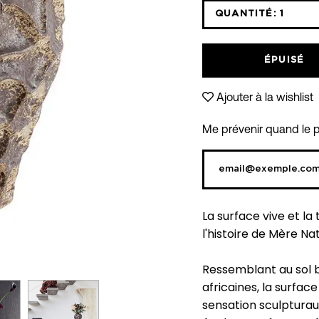
QUANTITÉ:
1
Icône
moins
ÉPUISÉ
Ajouter à la wishlist
Me prévenir quand le pr
La surface vive et la
l'histoire de Mère Na
Ressemblant au sol b
africaines, la surface
sensation sculpturau