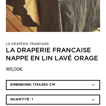
LA DRAPERIE FRANCAISE
LA DRAPERIE FRANCAISE
NAPPE EN LIN LAVÉ ORAGE
165,00€
Sélectionnez
DIMENSIONS:
175X250 CM
la
liste
déroulante
QUANTITÉ:
1
Icône
Icône