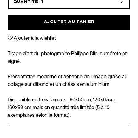
déroulante
QUANTITÉ:
1
Icône
Icône
des
moins
plus
variantes
AJOUTER AU PANIER
Ajouter à la wishlist
Tirage d’art du photographe Philippe Blin, numéroté et
signé.
Présentation moderne et aérienne de l’image grâce au
collage sur dibond et un châssis en aluminium.
Disponible en trois formats : 90x50cm, 120x67cm,
160x89 cm mais en quantité très limitée (5 à 10
exemplaires selon le format).