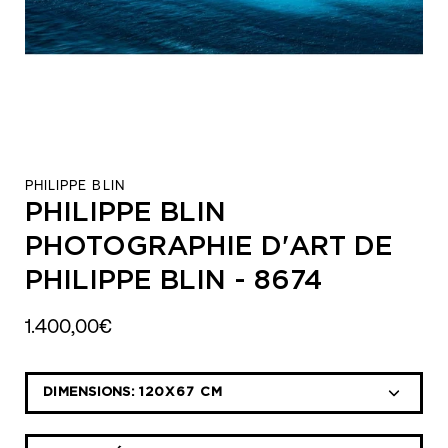
PHILIPPE BLIN
PHILIPPE BLIN
PHOTOGRAPHIE D'ART DE
PHILIPPE BLIN - 8674
1.400,00€
Sélectionnez
DIMENSIONS:
120X67 CM
la
liste