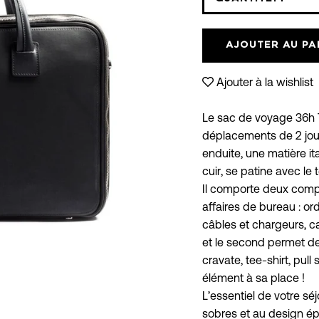
Icône
moins
AJOUTER AU PA
Ajouter à la wishlist
Le sac de voyage 36h T
déplacements de 2 jours
enduite, une matière ita
cuir, se patine avec le
Il comporte deux compa
affaires de bureau : ord
câbles et chargeurs, 
et le second permet de
cravate, tee-shirt, pul
élément à sa place !
L’essentiel de votre sé
sobres et au design épu