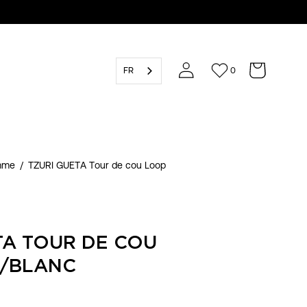
FR
0
emme
/
TZURI GUETA Tour de cou Loop
TA TOUR DE COU
R/BLANC