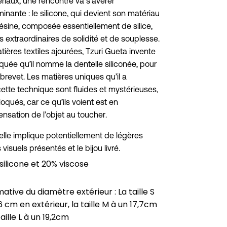
iaux, une rencontre va s’avérer
inante : le silicone, qui devient son matériau
résine, composée essentiellement de silice,
 extraordinaires de solidité et de souplesse.
tières textiles ajourées, Tzuri Gueta invente
quée qu’il nomme la dentelle siliconée, pour
 brevet. Les matières uniques qu’il a
tte technique sont fluides et mystérieuses,
oqués, car ce qu’ils voient est en
ensation de l’objet au toucher.
elle implique potentiellement de légères
 visuels présentés et le bijou livré.
ilicone et 20% viscose
tive du diamètre extérieur : La taille S
 cm en extérieur, la taille M à un 17,7cm
aille L à un 19,2cm