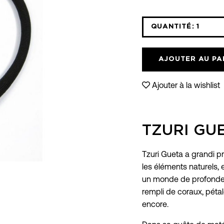
QUANTITÉ:
1
Icône
moins
AJOUTER AU PA
Ajouter à la wishlist
TZURI GU
Tzuri Gueta a grandi p
les éléments naturels, e
un monde de profondeu
rempli de coraux, pétal
encore.