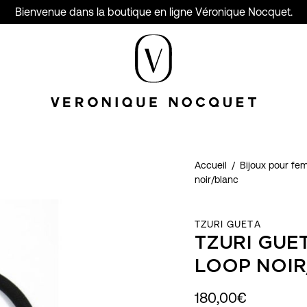
Bienvenue dans la boutique en ligne Véronique Nocquet.
Accueil
/
Bijoux pour f
noir/blanc
TZURI GUETA
TZURI GUE
LOOP NOI
180,00€