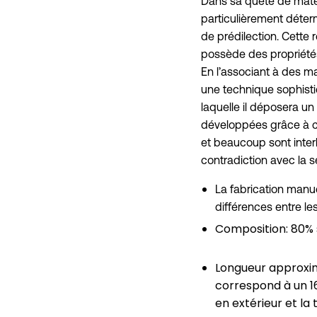
Dans sa quête de matér
particulièrement déterm
de prédilection. Cette 
possède des propriétés
En l’associant à des ma
une technique sophisti
laquelle il déposera un
développées grâce à ce
et beaucoup sont interl
contradiction avec la s
La fabrication manu
différences entre les
Composition: 80% s
Longueur approxima
correspond à un 16
en extérieur et la t