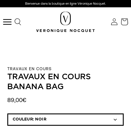
Aller
Bienvenue dans la boutique en ligne Véronique Nocquet.
au
r
contenu
Ouvrir
le
menu
de
navigation
TRAVAUX EN COURS
TRAVAUX EN COURS
BANANA BAG
89,00€
Sélectionnez
COULEUR:
NOIR
la