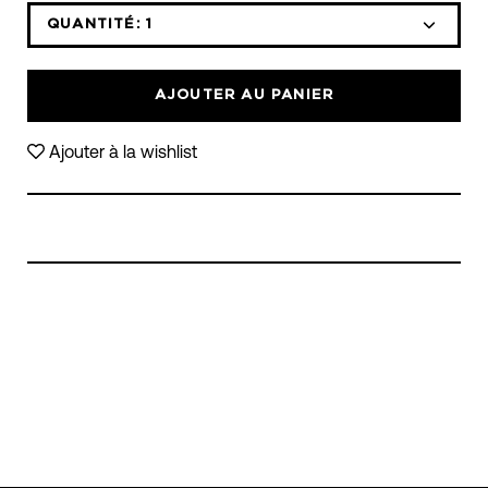
liste
déroulante
QUANTITÉ:
1
Icône
Icône
des
moins
plus
variantes
AJOUTER AU PANIER
Ajouter à la wishlist