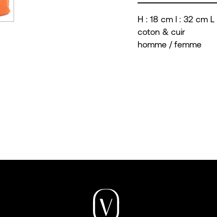
H : 18 cm l : 32 cm L
coton & cuir
homme / femme