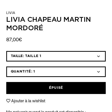
LIVIA
LIVIA CHAPEAU MARTIN
MORDORÉ
87,00€
Sélectionnez
TAILLE:
TAILLE 1
la
liste
déroulante
QUANTITÉ:
1
Icône
Icône
des
moins
plus
variantes
ÉPUISÉ
Ajouter à la wishlist