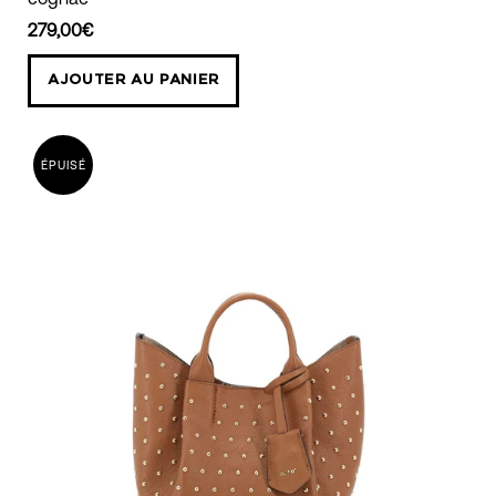
Sac
shopping
279,00€
ESSENTAIL
AJOUTER AU PANIER
Small
Raffia
caramel
ÉPUISÉ
cognac