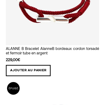
bracelet
ALANNE B Bracelet AlanneB bordeaux cordon torsadé
et fermoir tube en argent
torsadé
bordeaux
229,00€
fermoir
AJOUTER AU PANIER
argent
mixte
alanne
ÉPUISÉ
b