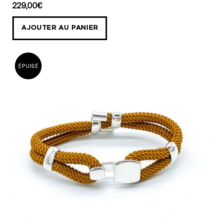
Bracelet
229,00€
AlanneB
AJOUTER AU PANIER
bordeaux
coton
torsadé
ÉPUISÉ
fermoir
rond
en
argent