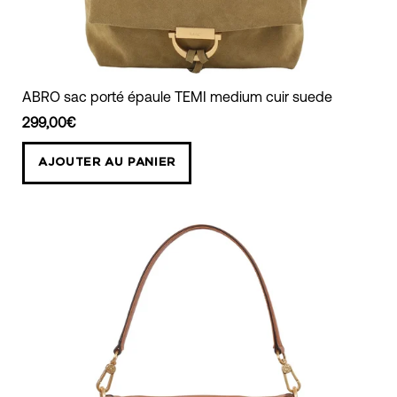
ABRO
ABRO sac porté épaule TEMI medium cuir suede
sac
299,00€
porté
épaule
AJOUTER AU PANIER
TEMI
medium
cuir
suede