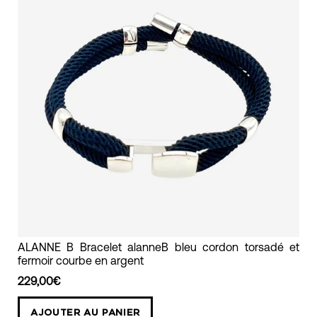
ALANNE
ALANNE B Bracelet alanneB bleu cordon torsadé et
fermoir courbe en argent
B
Bracelet
229,00€
alanneB
AJOUTER AU PANIER
bleu