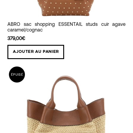
ABRO
ABRO sac shopping ESSENTAIL studs cuir agave
caramel/cognac
sac
shopping
379,00€
ESSENTAIL
AJOUTER AU PANIER
studs
cuir
agave
ÉPUISÉ
caramel/cognac