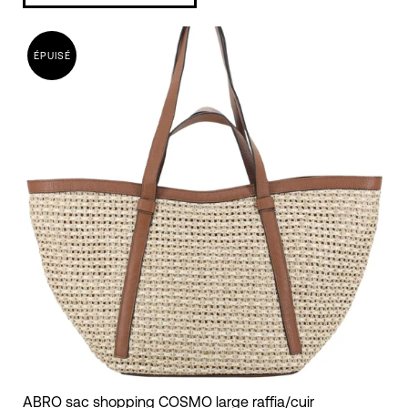
large
cuir
tekla
ÉPUISÉ
ABRO
ABRO sac shopping COSMO large raffia/cuir