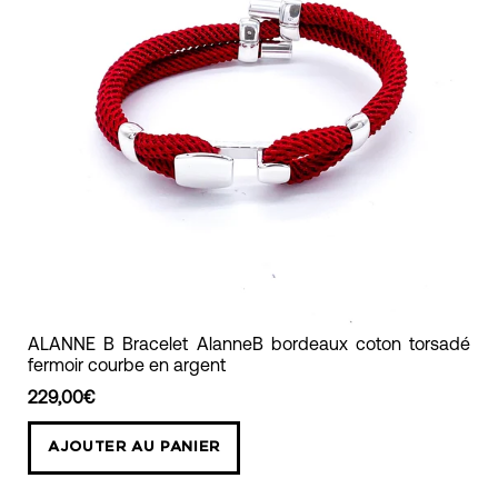
ALANNE
ALANNE B Bracelet AlanneB bordeaux coton torsadé
fermoir courbe en argent
B
Bracelet
229,00€
AlanneB
AJOUTER AU PANIER
bordeaux
coton