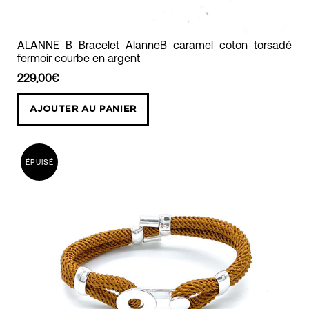
ALANNE
ALANNE B Bracelet AlanneB caramel coton torsadé
fermoir courbe en argent
B
Bracelet
229,00€
AlanneB
AJOUTER AU PANIER
caramel
coton
torsadé
ÉPUISÉ
fermoir
courbe
en
argent