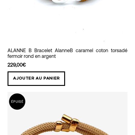
ALANNE
ALANNE B Bracelet AlanneB caramel coton torsadé
fermoir rond en argent
B
Bracelet
229,00€
AlanneB
AJOUTER AU PANIER
caramel
coton
torsadé
ÉPUISÉ
fermoir
rond
en
argent