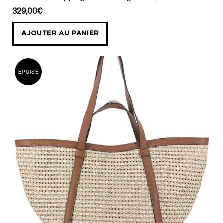
sac
329,00€
shopping
COSMO
AJOUTER AU PANIER
large
raffia/cuir
ÉPUISÉ