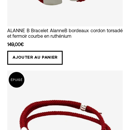
bracelet
ALANNE B Bracelet AlanneB bordeaux cordon torsadé
et fermoir courbe en ruthénium
cordon
torsadé
149,00€
bordeaux
AJOUTER AU PANIER
fermoir
courbe
alanne
ÉPUISÉ
b