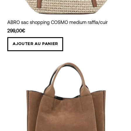
ABRO
ABRO sac shopping COSMO medium raffia/cuir
sac
299,00€
shopping
COSMO
AJOUTER AU PANIER
medium
raffia/cuir