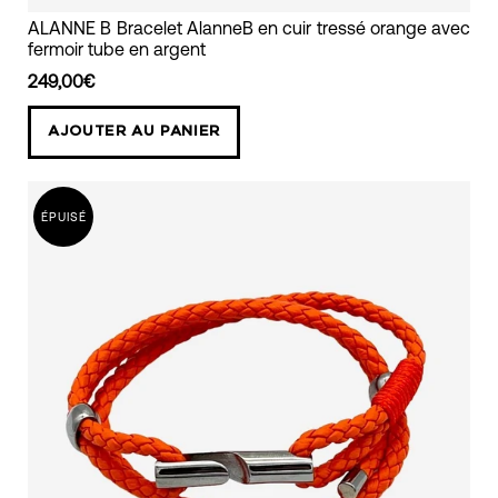
bracelet
ALANNE B Bracelet AlanneB en cuir tressé orange avec
fermoir tube en argent
mixte
pour
249,00€
homme
AJOUTER AU PANIER
et
femme
en
ÉPUISÉ
cuir
orange
et
fermoir
orange
alanne
b