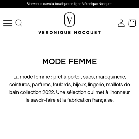
Aller
Bienvenue dans la boutique en ligne Véronique Nocquet.
au
r
contenu
Ouvrir
le
menu
de
navigation
MODE FEMME
La mode femme : prêt à porter, sacs, maroquinerie,
ceintures, parfums, foulards, bijoux, lingerie, maillots de
bain collection 2022. Une sélection qui met à l'honneur
le savoir-faire et la fabrication française.