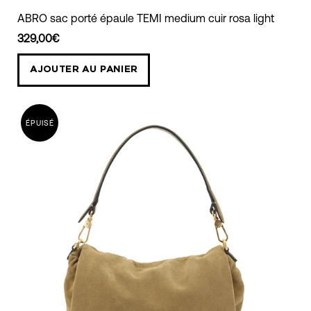
ABRO
ABRO sac porté épaule TEMI medium cuir rosa light
sac
329,00€
porté
épaule
AJOUTER AU PANIER
TEMI
medium
cuir
ÉPUISÉ
rosa
light