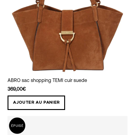
ABRO
ABRO sac shopping TEMI cuir suede
sac
369,00€
shopping
TEMI
AJOUTER AU PANIER
cuir
suede
ÉPUISÉ