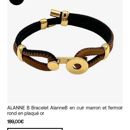
en
plaqué
or
alanne
b
bracelet
ALANNE B Bracelet AlanneB en cuir marron et fermoir
rond en plaqué or
en
cuir
189,00€
marron