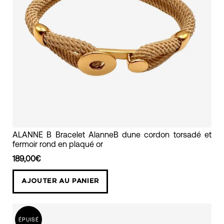
bracelet
ALANNE B Bracelet AlanneB dune cordon torsadé et
fermoir rond en plaqué or
cordon
trassé
189,00€
dune
AJOUTER AU PANIER
avec
un
fermoir
ÉPUISÉ
rond