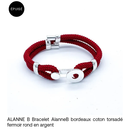
torsadé
ÉPUISÉ
fermoir
courbe
en
argent
ALANNE
ALANNE B Bracelet AlanneB bordeaux coton torsadé
fermoir rond en argent
B