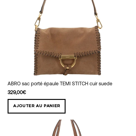
ABRO
ABRO sac porté épaule TEMI STITCH cuir suede
sac
329,00€
porté
épaule
AJOUTER AU PANIER
TEMI
STITCH
cuir
suede