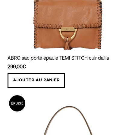
ABRO
ABRO sac porté épaule TEMI STITCH cuir dallia
sac
299,00€
porté
épaule
AJOUTER AU PANIER
TEMI
STITCH
cuir
ÉPUISÉ
dallia