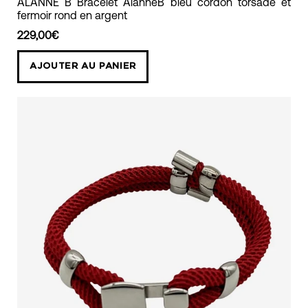
bracelet
ALANNE B Bracelet AlanneB bleu cordon torsadé et
fermoir rond en argent
cordon
torsadé
229,00€
bleu
AJOUTER AU PANIER
avec
un
fermoir
en
argent
rond
alanne
b