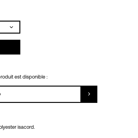
Icône
plus
oduit est disponible :
Soumettre
lyester isacord.