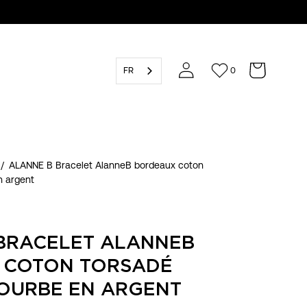
FR
0
/
ALANNE B Bracelet AlanneB bordeaux coton
n argent
BRACELET ALANNEB
 COTON TORSADÉ
OURBE EN ARGENT