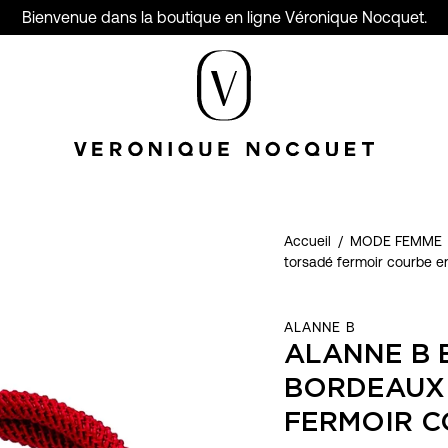
Bienvenue dans la boutique en ligne Véronique Nocquet.
Accueil
/
MODE FEMME
torsadé fermoir courbe e
ALANNE B
ALANNE B 
BORDEAUX
FERMOIR C