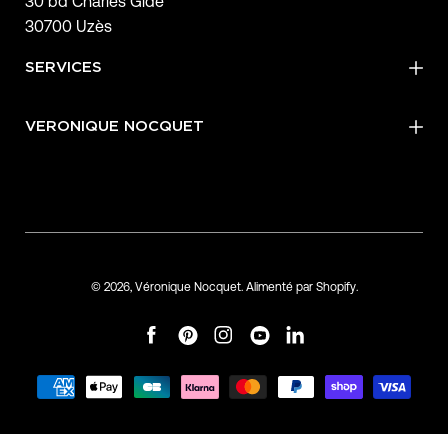
30 bd Charles Gide
30700 Uzès
SERVICES
VERONIQUE NOCQUET
© 2026,
Véronique Nocquet
.
Alimenté par
Shopify
.