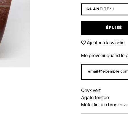
QUANTITÉ:
1
Icône
moins
ÉPUISÉ
Ajouter à la wishlist
Me prévenir quand le pr
Onyx vert
Agate teintée
Métal finition bronze viei