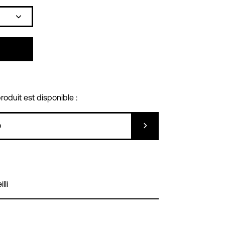
Icône
plus
oduit est disponible :
Soumettre
lli