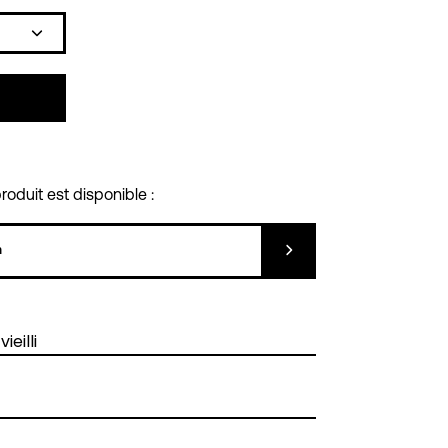
Icône
plus
oduit est disponible :
Soumettre
ieilli
PAIEMENT SÉCURISÉ