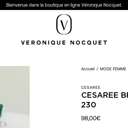
Bienvenue dans la boutique en ligne Véronique Nocquet.
Accueil
/
MODE FEMME
CESAREE
CESAREE B
230
98,00€