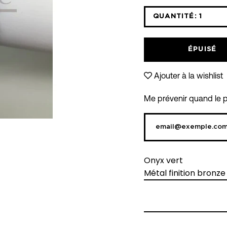
QUANTITÉ:
1
Icône
moins
ÉPUISÉ
Ajouter à la wishlist
Me prévenir quand le pr
Onyx vert
Métal finition bronze v