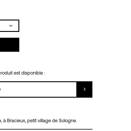
Icône
plus
oduit est disponible :
Soumettre
, à Bracieux, petit village de Sologne.
NDEZ-VOUS À DISTANCE