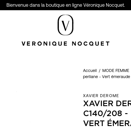
Bienvenue dans la boutique en ligne Véronique Nocquet.
Accueil
/
MODE FEMME
perliane - Vert émeraude
XAVIER DEROME
XAVIER DE
C140/208 -
VERT ÉME