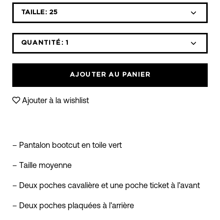
Sélectionnez
TAILLE:
25
la
liste
déroulante
QUANTITÉ:
1
Icône
Icône
des
moins
plus
variantes
AJOUTER AU PANIER
Ajouter à la wishlist
– Pantalon bootcut en toile vert
– Taille moyenne
– Deux poches cavalière et une poche ticket à l’avant
– Deux poches plaquées à l’arrière