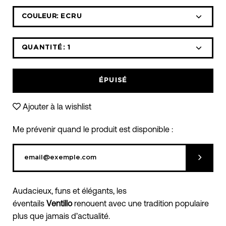
Sélectionnez
COULEUR:
ECRU
la
liste
déroulante
QUANTITÉ:
1
Icône
Icône
des
moins
plus
variantes
ÉPUISÉ
Ajouter à la wishlist
Me prévenir quand le produit est disponible :
Soumett
Audacieux, funs et élégants, les
éventails
Ventillo
renouent avec une tradition populaire
plus que jamais d’actualité.