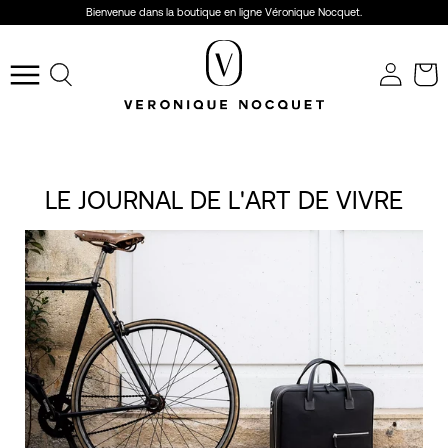
Aller
Bienvenue dans la boutique en ligne Véronique Nocquet.
au
r
contenu
Ouvrir
le
menu
de
navigation
LE JOURNAL DE L'ART DE VIVRE