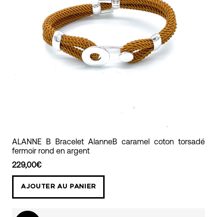
ALANNE
ALANNE B Bracelet AlanneB caramel coton torsadé
fermoir rond en argent
B
Bracelet
229,00€
AlanneB
AJOUTER AU PANIER
caramel
coton
torsadé