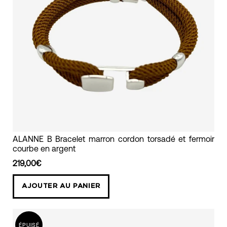
bracelet
ALANNE B Bracelet marron cordon torsadé et fermoir
courbe en argent
en
cordon
219,00€
torsadé
AJOUTER AU PANIER
marron
et
fermoir
ÉPUISÉ
courbe