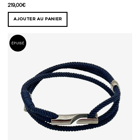
bleu
219,00€
fermoir
AJOUTER AU PANIER
argent
alanne
b
ÉPUISÉ