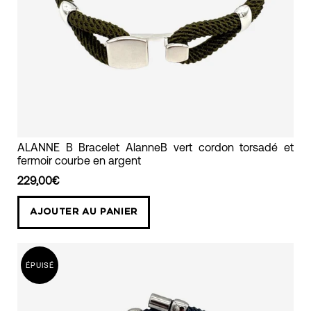
bracelet
ALANNE B Bracelet AlanneB vert cordon torsadé et
fermoir courbe en argent
cordon
torsadé
229,00€
vert
AJOUTER AU PANIER
jungle
avec
fermoir
ÉPUISÉ
en
argent
alanne