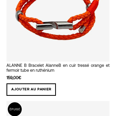
b
bracelet
ALANNE B Bracelet AlanneB en cuir tressé orange et
fermoir tube en ruthénium
orange
mixte
159,00€
cordon
AJOUTER AU PANIER
torsade
alanne
b
ÉPUISÉ