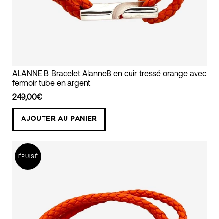
bracelet
ALANNE B Bracelet AlanneB en cuir tressé orange avec
fermoir tube en argent
mixte
pour
249,00€
homme
AJOUTER AU PANIER
et
femme
en
ÉPUISÉ
cuir
orange
et
fermoir
orange
alanne