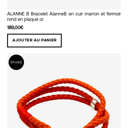
bracelet
ALANNE B Bracelet AlanneB en cuir marron et fermoir
rond en plaqué or
en
cuir
189,00€
marron
AJOUTER AU PANIER
avec
fermoir
plaqué
ÉPUISÉ
or
alanne
b