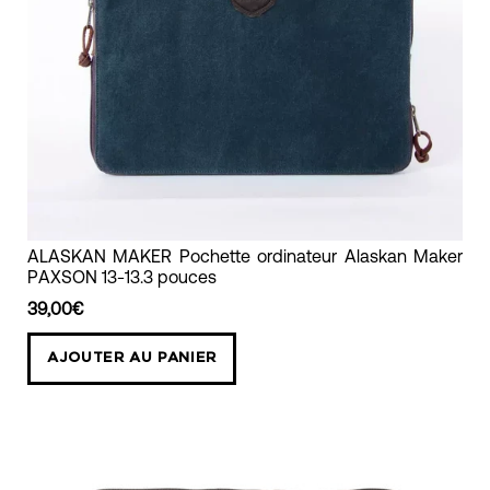
ALASKAN
ALASKAN MAKER Pochette ordinateur Alaskan Maker
PAXSON 13-13.3 pouces
MAKER
Pochette
39,00€
ordinateur
AJOUTER AU PANIER
Alaskan
Maker
PAXSON
13-
13.3