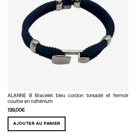
b
bracelet
ALANNE B Bracelet bleu cordon torsadé et fermoir
courbe en ruthénium
cordon
torsadé
139,00€
bleu
AJOUTER AU PANIER
avec
fermoir