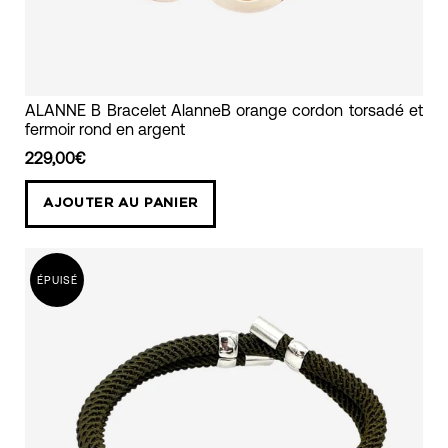
bracelet
ALANNE B Bracelet AlanneB orange cordon torsadé et
fermoir rond en argent
cordon
torsadé
229,00€
orange
AJOUTER AU PANIER
avec
un
fermoir
ÉPUISÉ
en
argent
rond
alanne
b