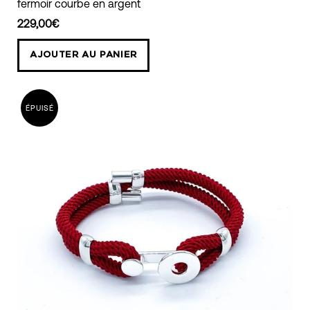
fermoir courbe en argent
B
Bracelet
229,00€
AlanneB
AJOUTER AU PANIER
bordeaux
coton
torsadé
ÉPUISÉ
fermoir
courbe
en
argent