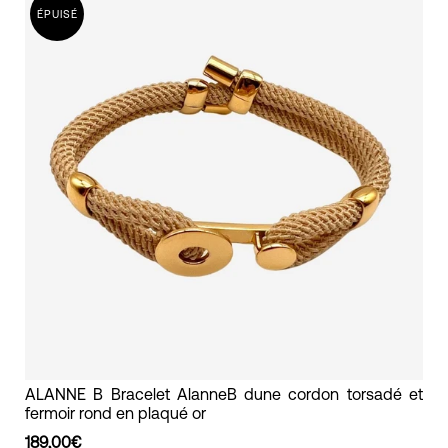
ÉPUISÉ
fermoir
rond
en
argent
bracelet
ALANNE B Bracelet AlanneB dune cordon torsadé et
fermoir rond en plaqué or
cordon
trassé
189,00€