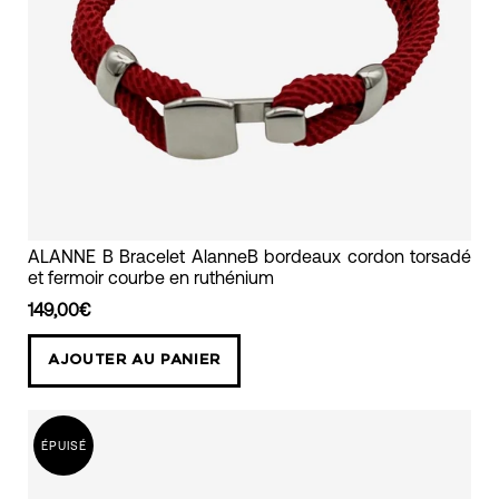
bracelet
ALANNE B Bracelet AlanneB bordeaux cordon torsadé
et fermoir courbe en ruthénium
cordon
torsadé
149,00€
bordeaux
AJOUTER AU PANIER
fermoir
courbe
alanne
ÉPUISÉ
b