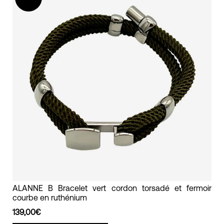
en
argent
alanne
b
bracelet
ALANNE B Bracelet vert cordon torsadé et fermoir
courbe en ruthénium
cordon
torsadé
139,00€