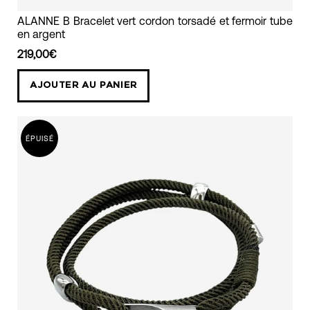
bracelet
ALANNE B Bracelet vert cordon torsadé et fermoir tube
en argent
homme
et
219,00€
femme
AJOUTER AU PANIER
vert
cordon
torsadé
ÉPUISÉ
fermoir
argent
mixte
alanne
b