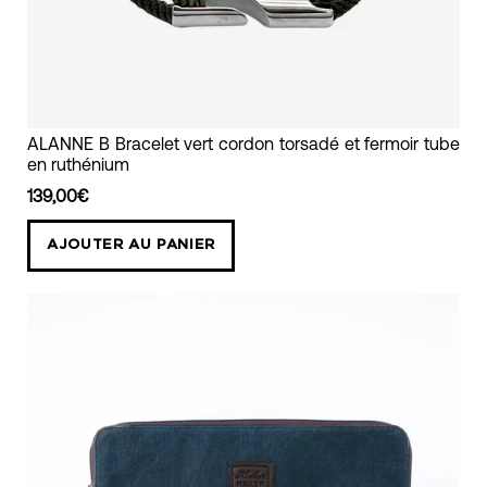
bracelet
ALANNE B Bracelet vert cordon torsadé et fermoir tube
en ruthénium
mixte
cordon
139,00€
torsadé
AJOUTER AU PANIER
vert
foncé
alanne
b