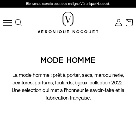
Aller
Bienvenue dans la boutique en ligne Véronique Nocquet.
au
r
contenu
Ouvrir
le
menu
de
navigation
MODE HOMME
La mode homme : prêt à porter, sacs, maroquinerie,
ceintures, parfums, foulards, bijoux, collection 2022.
Une sélection qui met à l'honneur le savoir-faire et la
fabrication française.