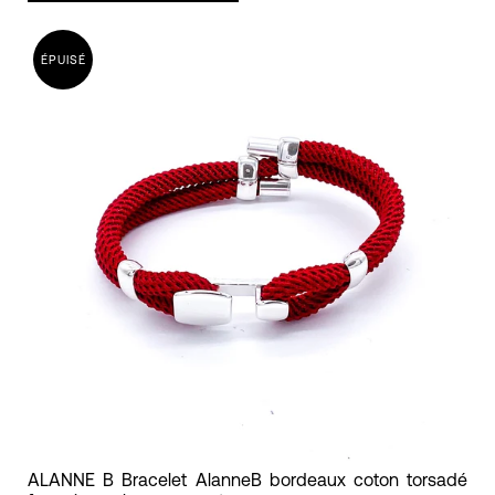
mixte
alanne
ÉPUISÉ
b
ALANNE
ALANNE B Bracelet AlanneB bordeaux coton torsadé