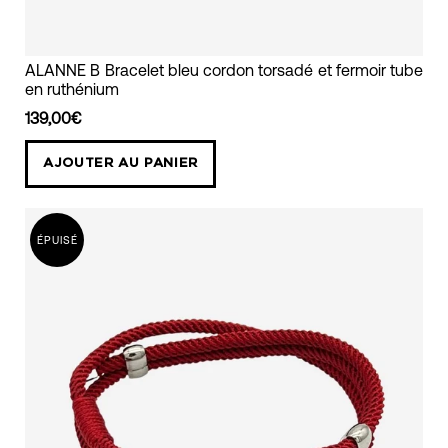
bracelet
ALANNE B Bracelet bleu cordon torsadé et fermoir tube
en ruthénium
mixte
cordon
139,00€
torsadé
AJOUTER AU PANIER
bleu
alanne
b
ÉPUISÉ