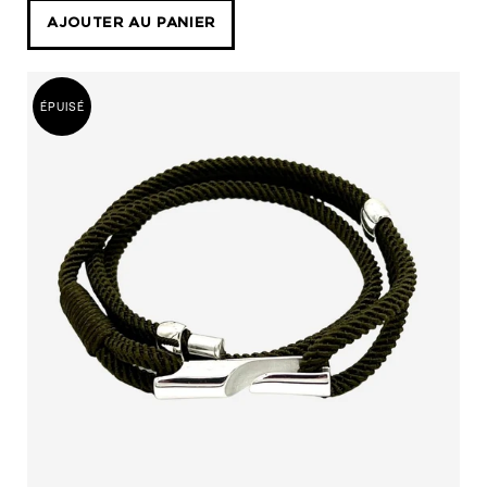
vert
AJOUTER AU PANIER
jungle
fermoir
courbe
ÉPUISÉ
alanne
b