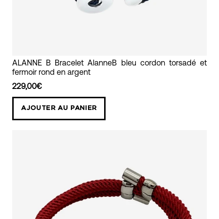
bracelet
ALANNE B Bracelet AlanneB bleu cordon torsadé et
fermoir rond en argent
cordon
torsadé
229,00€
bleu
AJOUTER AU PANIER
avec
un
fermoir
en
argent
rond
alanne
b