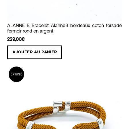
ALANNE
ALANNE B Bracelet AlanneB bordeaux coton torsadé
fermoir rond en argent
B
Bracelet
229,00€
AlanneB
AJOUTER AU PANIER
bordeaux
coton
torsadé
ÉPUISÉ
fermoir
rond
en
argent