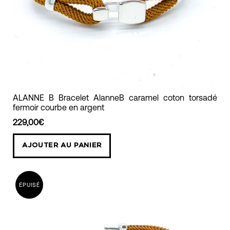
ALANNE
ALANNE B Bracelet AlanneB caramel coton torsadé
fermoir courbe en argent
B
Bracelet
229,00€
AlanneB
AJOUTER AU PANIER
caramel
coton
torsadé
ÉPUISÉ
fermoir
courbe
en
argent