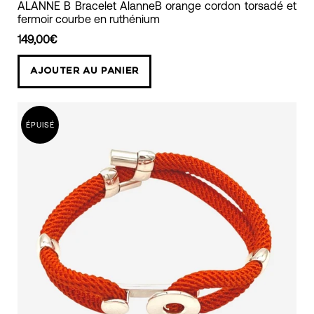
bracelet
ALANNE B Bracelet AlanneB orange cordon torsadé et
fermoir courbe en ruthénium
cordon
torsadé
149,00€
orange
AJOUTER AU PANIER
avec
fermoir
courbe
ÉPUISÉ
en
ruthénium
alanne
b