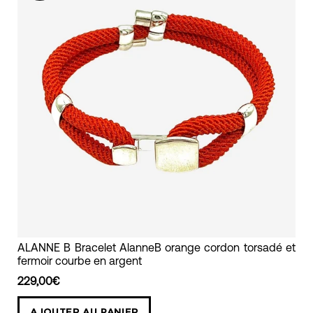
bracelet
ALANNE B Bracelet AlanneB orange cordon torsadé et
fermoir courbe en argent
cordon
torsadé
229,00€
orange
AJOUTER AU PANIER