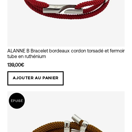
bracelet
ALANNE B Bracelet bordeaux cordon torsadé et fermoir
tube en ruthénium
mixte
cordon
139,00€
torsadé
AJOUTER AU PANIER
bordeaux
alanne
b
ÉPUISÉ