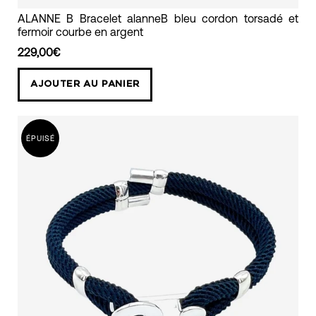
ALANNE
ALANNE B Bracelet alanneB bleu cordon torsadé et
fermoir courbe en argent
B
Bracelet
229,00€
alanneB
AJOUTER AU PANIER
bleu
cordon
torsadé
ÉPUISÉ
et
fermoir
courbe
en
argent