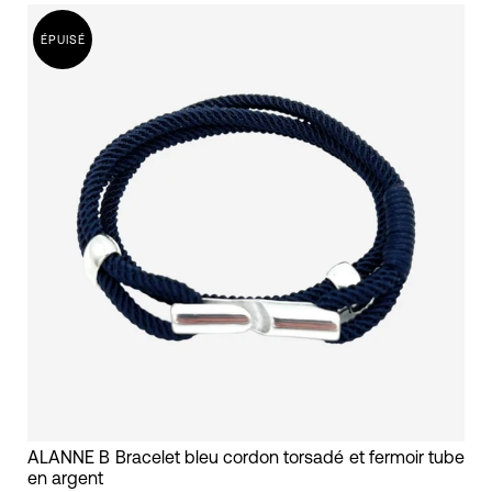
courbe
ÉPUISÉ
en
ruthenium
alanne
b
bracelet
ALANNE B Bracelet bleu cordon torsadé et fermoir tube
en argent
mixte